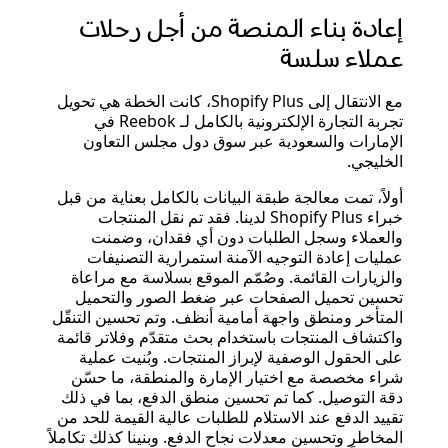
إعادة بناء المنصة من أجل رحلات
عملاء سلسة
مع الانتقال إلى Shopify Plus، كانت الخطة هي تحويل
تجربة التجارة الإلكترونية بالكامل لـ Reebok في
الإمارات والسعودية عبر سوق دول مجلس التعاون
الخليجي.
أولاً، تمت معالجة طبقة البيانات بالكامل بعناية من قبل
خبراء Shopify Plus لدينا. فقد تم نقل المنتجات
والعملاء وسجل الطلبات دون أي فقدان، وضمنت
عمليات إعادة التوجيه الآمنة استمرارية التصنيفات
والزيارات القائمة. وصُمّم الموقع بسلاسة مع مراعاة
تحسين تحميل الصفحات عبر ضغط الصور والتحميل
المتأخر ومنطق واجهة أمامية أنظف. وتم تحسين التنقّل
واكتشاف المنتجات باستخدام بحث متقدّم وفلاتر قائمة
على الحقول الوصفية لإبراز المنتجات. وبُنيت عملية
شراء مخصصة مع اختيار الإمارة والمنطقة، ما حسّن
دقة التوصيل. كما تم تحسين منطق الدفع، بما في ذلك
تقييد الدفع عند الاستلام للطلبات عالية القيمة للحد من
المخاطر وتحسين معدلات نجاح الدفع. وبنينا كذلك تكاملاً