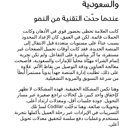
والسعودية
عندما حدّت التقنية من النمو
كانت العلامة تحظى بحضور قوي في الأذهان وكانت
الحملات قائمة. لكن في العمق، كان الإعداد المحدود
يسبب عناءً على مستويات متعددة قبل الانتقال إلى
المنصة الجديدة. فقد كانت أوقات تحميل الصفحات غير
مستقرة، ما أثّر مباشرة على التفاعل. ولم تكن تجربة
إتمام الشراء مهيّأة محلياً للإمارات والسعودية، فأصبحت
معالجة العناوين ودقة التوصيل من نقاط الألم. علاوة
على ذلك، تطلّبت إدارة المنصة جهداً يدوياً مستمراً أبطأ
من سرعة التسويق والمرونة التشغيلية.
وهنا تكمن المشكلة الحقيقية. فهذه المشكلات لا تظهر
كإخفاق واحد كبير، بل كحالات تراجع صغيرة عبر مسار
التحويل. جودة جلسات أقل، ومعدلات ارتداد أعلى،
وتحويلات ضائعة. وهنا تدخّلت Codilar لسدّ تلك
التسريبات في الإيرادات عبر رحلة العميل بأكملها بتجربة
مستخدم وعمليات دفع سلسة لتحقيق معدلات تحويل
أعلى.