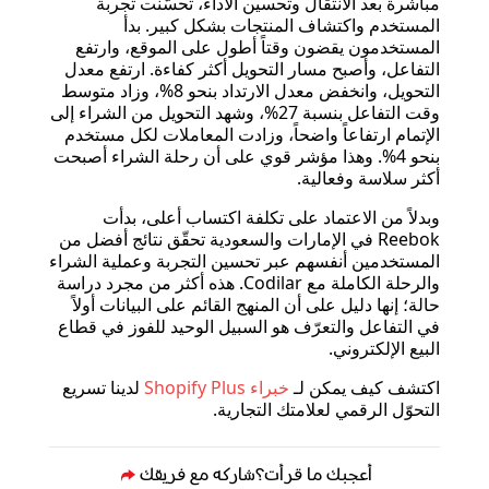
مباشرة بعد الانتقال وتحسين الأداء، تحسّنت تجربة
المستخدم واكتشاف المنتجات بشكل كبير. بدأ
المستخدمون يقضون وقتاً أطول على الموقع، وارتفع
التفاعل، وأصبح مسار التحويل أكثر كفاءة. ارتفع معدل
التحويل، وانخفض معدل الارتداد بنحو 8%، وزاد متوسط
وقت التفاعل بنسبة 27%، وشهد التحويل من الشراء إلى
الإتمام ارتفاعاً واضحاً، وزادت المعاملات لكل مستخدم
بنحو 4%. وهذا مؤشر قوي على أن رحلة الشراء أصبحت
أكثر سلاسة وفعالية.
وبدلاً من الاعتماد على تكلفة اكتساب أعلى، بدأت
Reebok في الإمارات والسعودية تحقّق نتائج أفضل من
المستخدمين أنفسهم عبر تحسين التجربة وعملية الشراء
والرحلة الكاملة مع Codilar. هذه أكثر من مجرد دراسة
حالة؛ إنها دليل على أن المنهج القائم على البيانات أولاً
في التفاعل والتعرّف هو السبيل الوحيد للفوز في قطاع
البيع الإلكتروني.
اكتشف كيف يمكن لـ
خبراء Shopify Plus
لدينا تسريع
التحوّل الرقمي لعلامتك التجارية.
أعجبك ما قرأت؟
شاركه مع فريقك