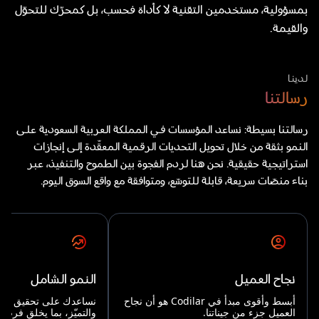
بمسؤولية، مستخدمين التقنية لا كأداة فحسب، بل كمحرّك للتحوّل
والقيمة.
لدينا
رسالتنا
رسالتنا بسيطة: نساعد المؤسسات في المملكة العربية السعودية على
النمو بثقة من خلال تحويل التحديات الرقمية المعقّدة إلى إنجازات
استراتيجية حقيقية. نحن هنا لردم الفجوة بين الطموح والتنفيذ، عبر
بناء منصّات سريعة، قابلة للتوسّع، ومتوافقة مع واقع السوق اليوم.
نجاح العميل
النمو الشامل
أبسط وأقوى مبدأ في Codilar هو أن نجاح
نساعدك على تحقيق النمو
العميل جزء من جيناتنا.
والتميّز، بما يخلق فرصًا 