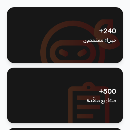
240+
خبراء معتمدون
500+
مشاريع منفّذة