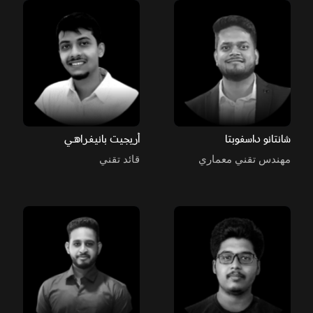
شانتانو داسغوبتا
أريجيت بانيغراهي
مهندس تقني معماري
قائد تقني