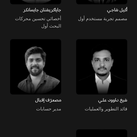
أكيل شاجي
جاياكريشنان جايسانكر
مصمم تجربة مستخدم أول
أخصائي تحسين محركات
البحث أول
شيخ داوود علي
مصعرّف إقبال
قائد التطوير والعمليات
مدير حسابات