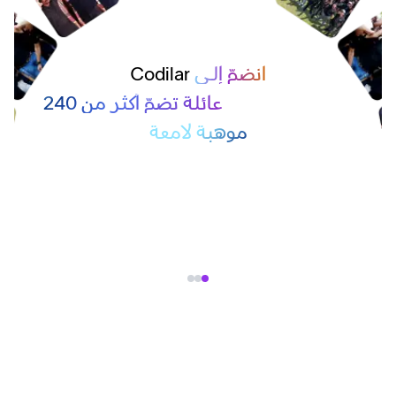
انضمّ إلى
Codilar
انضمّ إلى
Codilar
عائلة تضمّ أكثر من 240
موهبة لامعة