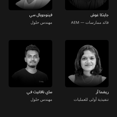
جاينكا غوش
فينوجوبال سي
قائد ممارسات — AEM
مهندس حلول
ريشما آر
ساي نافانيث في
تنفيذية أولى للعمليات
مهندس حلول