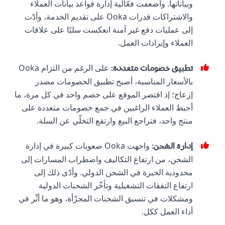
وبياناتها. وأضعفت فعّالية إدارة قواعد بيانات العملاء
والاشتراكات قدرات Ooka على تقديم الخدمة، وأدّت
إلى عمليات دفع غير آمنة انعكست سلبًا على علاقات
العملاء وإيرادات العمل.
على الرغم من التزام Ooka
تطبيق خصومات متعددة
:
بالأسعار المناسبة، أصبح تطبيق الخصومات مصدر
إزعاج؛ إذ اقتصر الموقع على خصم واحد في كل مرة، ما
أحبط العملاء الراغبين في جمع خصومات متعددة على
منتج واحد، فتراجع البيع وارتفع التخلّي عن السلة.
واجهت Ooka صعوبات كبيرة في إدارة
إدارة الشحن
:
الشحن، من ارتفاع التكاليف واضطراب المسارات إلى
محدودية الخبرة في الشحن الدولي. وأدّى ذلك إلى
ارتفاع النفقات التشغيلية وتأخّر الشحنات الدولية
ومشكلات في تنسيق الشحنات المجزّأة، وهو ما أثّر في
أداء العمل ككل.