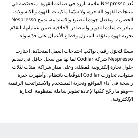
تُعد Nespresso علامة بارزة في صناعة القهوة، متخصّصة في
منتجات القهوة الفاخرة، ولا سيّما ماكينات القهوة والكبسولات
الحصرية. وبفضل جودة التصنيع والاستدامة، تدمج Nespresso
مبادرات إعادة التدوير والمصادر الأخلاقية ضمن عملياتها، لتقدّم
تجربة قهوة متفوّقة للمنازل وقطاع الأعمال على حدّ سواء.
سعيًا لتحوّل رقمي يواكب احتياجات العمل المتجدّدة، اختارت
Nespresso شركة Codilar لما لها من سجل حافل في تقديم
حلول تجارة إلكترونية مُفصّلة. وعلى مدار شراكة امتدّت لثلاث
سنوات، تجاوزت Codilar التوقّعات بانتظام، وأظهرت خبرة
راسخة في أداء المواقع وتجربة المستخدم والاستراتيجية الرقمية
—وهو ما رجّح كفّتها لإعادة تطوير شاملة لمنظومة التجارة
الإلكترونية.