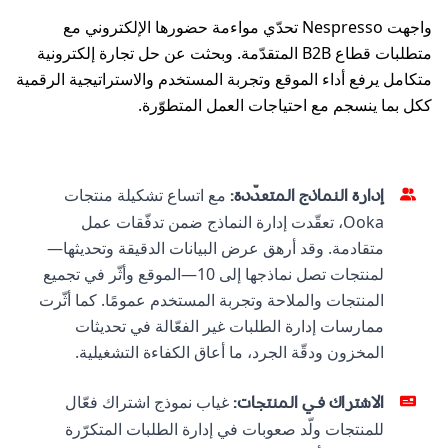
واجهت Nespresso تحدّي مواءمة حضورها الإلكتروني مع
متطلبات قطاع B2B المتقدّمة. وبحثت عن حل تجارة إلكترونية
متكامل يرفع أداء الموقع وتجربة المستخدم والاستراتيجية الرقمية
ككل بما ينسجم مع احتياجات العمل المتطوّرة.
مع اتساع تشكيلة منتجات
إدارة النماذج المتعدّدة
:
Ooka، تعقّدت إدارة النماذج ضمن تدفّقات عمل
متقادمة. وقد أرهق عرض البيانات الدقيقة وتحديثها—
لمنتجات تصل نماذجها إلى 10—الموقع وأثّر في تجميع
المنتجات والملاحة وتجربة المستخدم عمومًا. كما أثّرت
ممارسات إدارة الطلبات غير الفعّالة في تحديثات
المخزون ودقّة الجرد، ما أعاق الكفاءة التشغيلية.
غياب نموذج اشتراك فعّال
الاشتراك في المنتجات
:
للمنتجات ولّد صعوبات في إدارة الطلبات المتكرّرة