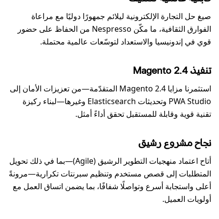
صيغ حل التجارة الإلكترونية ليلائم جمهورًا دوليًا مع مراعاة
الفوارق الثقافية، ما مكّن Nespresso من الحفاظ على حضور
قوي في إندونيسيا والاستعداد لتوسّعات عالمية محتملة.
تنفيذ Magento 2.4
استثمرنا مزايا Magento 2.4 المتقدّمة—من تعزيزات الأمان إلى
PWA Studio وتحديثات Elasticsearch وغيرها—لبناء ركيزة
تقنية قوية وقابلة للمستقبل تحقق أداءً أمثل.
نجاح مشروع رشيق
أتاح اعتماد منهجيات التطوير الرشيق (Agile)—بما في ذلك تحويل
المتطلبات إلى قصص مستخدم وتنظيم سبرنتات تكرارية—مرونةً
أعلى واستجابة أسرع وتواصلًا شفافًا، بما يضمن اتساق العمل مع
أولويات العميل.