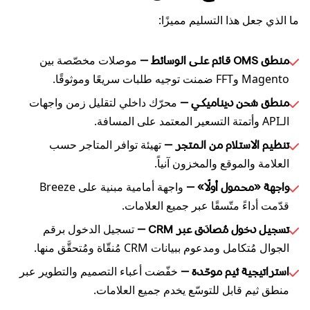
ما الذي جعل هذا التسليم مميزًا:
موصلات مخصّصة بين
منطق OMS قائم على الوسائط –
Magento وFFT ضمنت توجيه طلبات سريعًا وموثوقًا.
محرّك داخلي لتقليل زمن واجهات
منطق شحن ديناميكي –
الـAPI وأتمتة التسعير المعتمد على المسافة.
تهيئة توافر المتاجر حسب
تنظيم الاستلام من المتجر –
العلامة والموقع والمخزون آنياً.
واجهة أمامية مبنية على Breeze
واجهة «محمول أولًا» –
قدّمت أداءً متّسقًا عبر جميع العلامات.
تسجيل الدخول برقم
تسجيل دخول مُصادَق عبر CRM –
الجوال مُتكامل ومدعوم ببيانات CRM مُنقّاة ومُتحقَّق منها.
خفّضت أعباء التصميم والتطوير عبر
استراتيجية ثيم موحّدة –
منطق ثيم قابل للتوسّع يخدم جميع العلامات.