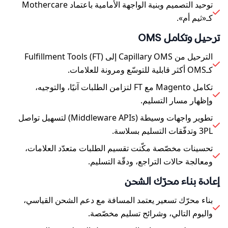
توحيد التصميم وبنية الواجهة الأمامية باعتماد Mothercare
كـ«ثيم أم».
ترحيل وتكامل OMS
الترحيل من Capillary OMS إلى Fulfillment Tools (FT)
كـOMS أكثر قابلية للتوسّع ومرونة للعلامات.
تكامل Magento مع FT لتزامن الطلبات آنيًا، والتوجيه،
وإظهار مسار التسليم.
تطوير واجهات وسيطة (Middleware APIs) لتسهيل تواصل
3PL وتدفّقات التسليم بسلاسة.
تحسينات مخصّصة مكّنت تقسيم الطلبات متعدّد العلامات،
ومعالجة حالات التراجع، ودقّة التسليم.
إعادة بناء محرّك الشحن
بناء محرّك تسعير يعتمد المسافة مع دعم الشحن القياسي،
واليوم التالي، وشرائح تسليم مخصّصة.