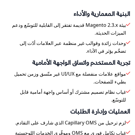
البنية المعمارية والأداء
بيئة Magento 2.3.x قديمة تفتقر إلى القابلية للتوسّع ودعم
الميزات الحديثة.
وحدات زائدة وقوالب غير منظمة عبر العلامات أدّت إلى
تضخّم يؤثر في الأداء.
تجربة المستخدم واتساق الواجهة الأمامية
مواقع علامات منفصلة مع UI/UX غير متّسق وزمن تحميل
بطيء للصفحات.
غياب نظام تصميم مشترك أو أساس واجهة أمامية قابل
للتوسّع.
العمليات وإدارة الطلبات
لزم ترحيل من Capillary OMS الذي شارف على التقادم.
غياب تكامل فوري مع OMS وموفّري الخدمات اللوجستية