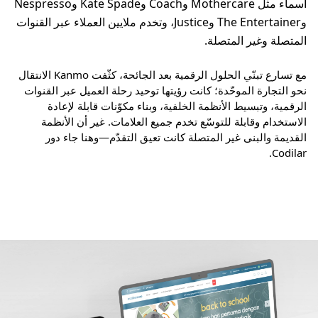
أسماء مثل Mothercare وCoach وKate Spade وNespresso
وThe Entertainer وJustice، وتخدم ملايين العملاء عبر القنوات
المتصلة وغير المتصلة.
مع تسارع تبنّي الحلول الرقمية بعد الجائحة، كثّفت Kanmo الانتقال
نحو التجارة الموحّدة؛ كانت رؤيتها توحيد رحلة العميل عبر القنوات
الرقمية، وتبسيط الأنظمة الخلفية، وبناء مكوّنات قابلة لإعادة
الاستخدام وقابلة للتوسّع تخدم جميع العلامات. غير أن الأنظمة
القديمة والبنى غير المتصلة كانت تعيق التقدّم—وهنا جاء دور
Codilar.