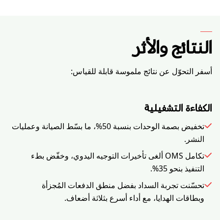
النتائج والأثر
أسفر التحوّل عن نتائج ملموسة قابلة للقياس:
الكفاءة التشغيلية
تخفيض بصمة الوحدات بنسبة 50%، ما بسّط الصيانة وعمليات
النشر.
تكامل OMS ألغى تأخيرات التوجيه اليدوي، وخفّض بطء
التنفيذ بنحو 35%.
تحسّنت تجربة السداد بفضل منطق الدفعات المُجزأة
وبطاقات الهدايا، مع أداء أسرع بثلاثة أضعاف.