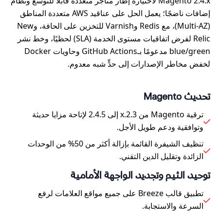
Magento 2.4.x لاختياره إطار متاجر متعددة قابلًا للتوسّع ونظام
إضافات ناضجًا؛ يعمل الحل على عناقيد AWS متعددة المناطق
(Multi-AZ)، مع Redis وVarnish للتخزين على الحافة، وNew
Relic لفرض اتفاقيات مستوى الخدمة (SLA) لحظيًا، وخط نشر
blue/green مدعومًا بـGitHub Actions وحاويات Docker
لخفض مخاطر الإصدارات إلى حدٍّ شبه معدوم.
تحديث Magento
ترقية Magento من 2.3.x إلى 2.4.5 لإتاحة مزايا حديثة
وتوافقية ودعم طويل الأجل.
تنظيف الشيفرة القائمة بإزالة أكثر من 50% من الوحدات
الزائدة وتقليل الدين التقني.
توحيد الثيم وتجديد الواجهة الأمامية
تطبيق قالب Breeze على جميع مواقع العلامات لرفع
السرعة والاستجابة.