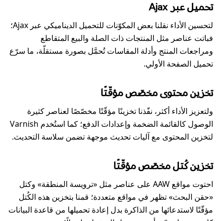
تحميل عبر Ajax
لتحسين الأداء نقلنا بعض المكوّنات للتحميل الديناميكي عبر Ajax؛
فباتت عناصر مثل المنتجات ذات الصلة والبيع المتقاطع
ومراجعات المنتج وأدلة المقاسات تُحمَّل بصورة مستقلّة، ما سرّع
تحميل الصفحة الأولي.
تخزين محتوى مخصّص مؤقّتًا
ولتعزيز الأداء أكثر، نفّذنا تخزينًا مؤقّتًا مخصّصًا لعناصر كثيرة
الوصول كالقائمة الضخمة وإعدادات الدفع؛ كما استُخدم Varnish
لتخزين المحتوى مع آليات تحديث موجهة تضمن سلاسة التحديث.
تخزين كُتل مخصّص مؤقّتًا
احتوت مواقع AAW على عناصر مثل «ترويسة المنطقة» وكتل
«حقن البحث» تظهر في مواقع متعددة؛ قمنا بتخزين هذه الكُتل
مؤقّتًا لاستدعائها من الذاكرة بدل إعادة تحميلها من قاعدة البيانات