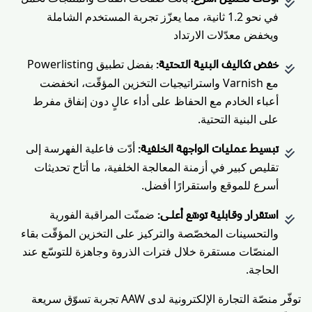
في نحو 1.2 ثانية، مما يعزّز تجربة المستخدم الشاملة
ويخفض معدّلات الارتداد
بفضل تطبيق Powerlisting
خفض تكاليف البنية التحتية
:
مع Varnish واستراتيجيات التخزين المؤقّت، انخفضت
أعباء الخادم مع الحفاظ على أداء عالٍ دون إنفاق مفرط
على البنية التحتية.
أدّت فاعلية الفهرسة إلى
تبسيط عمليات الواجهة الخلفية
:
تقليص كبير في أزمنة المعالجة الخلفية، ما أتاح تحديثات
أسرع للموقع واستقرارًا أفضل.
ضمنّت المراقبة الفورية
استقرار وقابلية توسّع أعلى
:
والتحسينات المخصّصة والتركيز على التخزين المؤقّت بقاء
المنصّات مستقرة خلال فترات الذروة وجاهزة للتوسّع عند
الحاجة.
توفّر منصّة التجارة الإلكترونية لدى AAW تجربة تسوّق سريعة