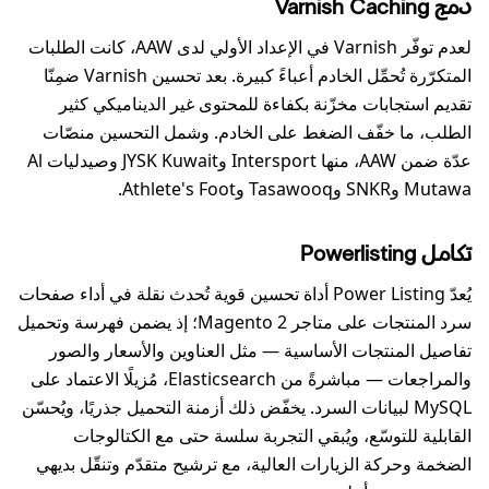
دمج Varnish Caching
لعدم توفّر Varnish في الإعداد الأولي لدى AAW، كانت الطلبات
المتكرّرة تُحمِّل الخادم أعباءً كبيرة. بعد تحسين Varnish ضمِنّا
تقديم استجابات مخزّنة بكفاءة للمحتوى غير الديناميكي كثير
الطلب، ما خفّف الضغط على الخادم. وشمل التحسين منصّات
عدّة ضمن AAW، منها Intersport وJYSK Kuwait وصيدليات Al
Mutawa وSNKR وTasawooq وAthlete's Foot.
تكامل Powerlisting
يُعدّ Power Listing أداة تحسين قوية تُحدث نقلة في أداء صفحات
سرد المنتجات على متاجر Magento 2؛ إذ يضمن فهرسة وتحميل
تفاصيل المنتجات الأساسية — مثل العناوين والأسعار والصور
والمراجعات — مباشرةً من Elasticsearch، مُزيلًا الاعتماد على
MySQL لبيانات السرد. يخفّض ذلك أزمنة التحميل جذريًا، ويُحسّن
القابلية للتوسّع، ويُبقي التجربة سلسة حتى مع الكتالوجات
الضخمة وحركة الزيارات العالية، مع ترشيح متقدّم وتنقّل بديهي