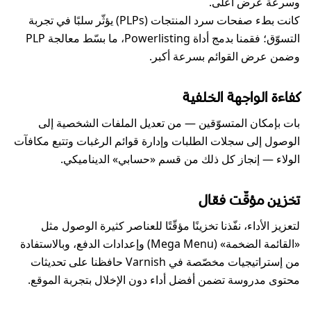
وسرعة عرض أعلى.
كانت بطء صفحات سرد المنتجات (PLPs) يؤثّر سلبًا في تجربة
التسوّق؛ فقمنا بدمج أداة Powerlisting، ما بسّط معالجة PLP
وضمن عرض القوائم بسرعة أكبر.
كفاءة الواجهة الخلفية
بات بإمكان المتسوّقين — من تعديل الملفات الشخصية إلى
الوصول إلى سجلات الطلبات وإدارة قوائم الرغبات وتتبع مكافآت
الولاء — إنجاز كل ذلك من قسم «حسابي» الديناميكي.
تخزين مؤقّت فعّال
لتعزيز الأداء، نفّذنا تخزينًا مؤقّتًا للعناصر كثيرة الوصول مثل
«القائمة الضخمة» (Mega Menu) وإعدادات الدفع، وبالاستفادة
من إستراتيجيات مخصّصة في Varnish حافظنا على تحديثات
محتوى مدروسة تضمن أفضل أداء دون الإخلال بتجربة الموقع.