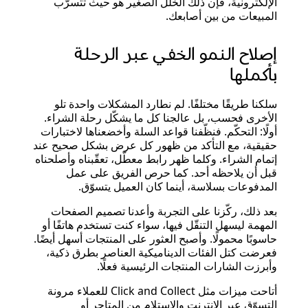
الإلكترونية، فإن ذلك الخلل الصغير هو حيث تتسرّب
المبيعات من بين أصابعك.
إصلاح النمو الخفي عبر الرحلة
بأكملها
سلكنا طريقًا مختلفًا. لم نطارد المشكلات واحدة تلو
الأخرى فحسب، بل عالجنا كل ما يشكّل رحلة الشراء.
أولًا: التحكّم. فنظّفنا قواعد السلة وأخضعناها لاختبارات
حقيقية، مع التأكد من ظهور كل عرض بشكل صحيح عند
إتمام الشراء. وكلما ظهر رابط معطّل، تعقّبناه وأصلحناه
قبل أن يلاحظه أحد. كما حرص الفريق على عمل
المدفوعات بسلاسة، أينما كان العميل يتسوّق.
بعد ذلك، ركّزنا على التجربة وأعدنا تصميم الصفحات
المهمة ليسهل التنقّل فيها، سواء كنت تستخدم هاتفًا أو
حاسوبًا محمولًا. وأصبح العثور على المنتجات أسهل أيضًا.
فعرضت كتل الفئات الديناميكية العناصر بطرق ذكية،
وأبرزت الشارات المنتجات الرئيسية فعلًا.
أتاحت ميزات مثل Click and Collect للعملاء مرونة
التسوّق عبر الإنترنت والاستلام من المتاجر أو