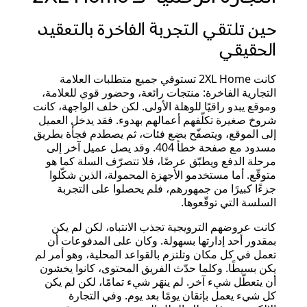
حين تلتقي التجربة الفاخرة بالتعقيد
الحقيقي
كانت 2XL Home تستوفي جميع متطلبات العلامة
التجارية الفاخرة: منتجات رائعة، وحضور قوي للعلامة،
وموقع يبدو راقيًا للوهلة الأولى. لكن خلف الواجهة، كانت
شروخ صغيرة تكلّفهم أعمالهم بهدوء. فقد يدخل العميل
إلى الموقع، ويتصفّح بضع فئات، ثم يصطدم فجأة بطريق
مسدود مع صفحة خطأ 404. وقد يصل عميل آخر إلى
مرحلة الدفع ويطبّق عرضًا، فلا تتصرّف السلة كما هو
متوقّع. أما مستخدمو الأجهزة المحمولة، الذين شكّلوا
جزءًا كبيرًا من جمهورهم، فلم يحصلوا على التجربة
السلسة التي توقّعوها.
كانت عروضهم الترويجية تجذب الانتباه، لكن لم يكن
بمقدور أحد إدارتها بسهولة. وكان على المدفوعات أن
تعمل في كل مكان وتلتزم بالقواعد المحلية، وهو أمر لم
يكن بسيطًا. وكلما حدّث الفريق المحتوى، كانوا يخشون
أن يتعطّل شيء آخر. لم ينهَر شيء تمامًا، لكن لم يكن
كل شيء يعمل بإتقان يومًا بعد يوم. وفي التجارة