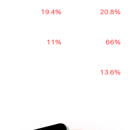
19.4%
20.8%
معدل التحويل
متوسط قيمة الطلب
ارتفع
تصاعد
11%
66%
تفاعل المستخدمين
معدل الارتداد
تعزّز
انخفض
13.6%
مشاهدات الصفحات
زادت
زيارة الموقع