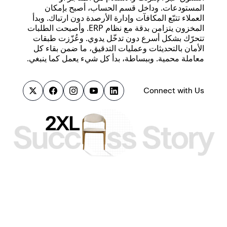
المستودعات. وداخل قسم الحساب، أصبح بإمكان
العملاء تتبّع المكافآت وإدارة الأرصدة دون ارتباك. وبدأ
المخزون يتزامن بدقة مع نظام ERP. وأصبحت الطلبات
تتحرّك بشكل أسرع دون تدخّل يدوي. وعُزّزت طبقات
الأمان بالتحديثات وعمليات التدقيق، ما ضمن بقاء كل
معاملة محمية. وببساطة، بدأ كل شيء يعمل كما ينبغي.
Connect with Us
نُحدِث أثرًا
من خلال عملنا