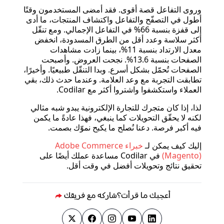
وروى التفاعل قصة أقوى. فقد أمضى المستخدمون وقتًا
أطول في التصفّح والتفاعل واكتشاف المنتجات، ما أدى
إلى قفزة بنسبة 66% في التفاعل الإجمالي. ومع تنقّل
أكثر سلاسة وعدد أقل من الطرق المسدودة، انخفض
معدل الارتداد بنسبة 11%، بينما زادت مشاهدات
الصفحات بنسبة 13.6%. نجحت العروض. وأصبحت
الصفحات تُحمّل بشكل أسرع. وبدا التنقّل طبيعيًا. وأخيرًا،
تطابقت التجربة مع وعد العلامة. وعندما حدث ذلك، بقي
العملاء واستكشفوا واشتروا أكثر مع Codilar.
لذا، إذا كان متجرك للتجارة الإلكترونية يبدو شبه مثالي
لكنه لا يحقّق التحويلات كما ينبغي، فهذا عادةً ما يكمن
فيه أكبر فرصة. دعنا نُصلح ما يكبح نموّك بصمت.
إليك كيف يمكن لـ
خبراء Adobe Commerce
(Magento)
في Codilar مساعدة عملك أيضًا على
تحقيق نتائج وتحويلات أفضل في وقت أقل.
أعجبك ما قرأت؟
شاركه مع فريقك