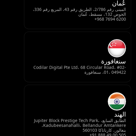
عُمان
المبنى رقم 2/786، الطريق رقم 43، المربع رقم 336،
الخوض 132، مسقط، عُمان
+968 7694 6200
سنغافورة
Codilar Digital Pte Ltd، 68 Circular Road، #02-
01، 049422، سنغافورة
الهند
الطابق السابع، Jupiter Block Prestige Tech Park،
Kadubeesanahalli، Bellandur Amtankere،
بنغالور، كارناتاكا 560103
+91 888 49 00 505